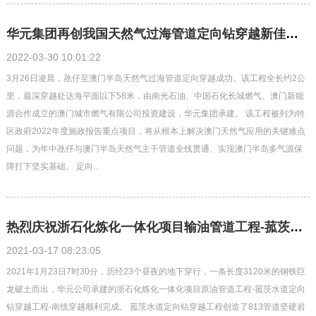
华元集团再创我国天然气过海管道定向钻穿越新佳绩！
2022-03-30 10:01:22
3月26日凌晨，氹仔至澳门半岛天然气过海管道定向穿越成功。该工程全长约2公
里，最深穿越处达海平面以下58米，由南光石油、中国石化长城燃气、澳门新能
源合作成立的澳门城市燃气有限公司投资建设，华元集团承建。 该工程被列为特
区政府2022年度施政报告重点项目，将从根本上解决澳门天然气应用的关键难点
问题，为年中氹仔与澳门半岛天然气主干管道全线贯通、实现澳门半岛多气源保
障打下坚实基础。 定向...
热烈庆祝浙石化炼化一体化项目输油管道工程-菰茨水道（南线） 定向钻穿越回拖成功
2021-03-17 08:23:05
2021年1月23日7时30分，历经23个昼夜的地下穿行，一条长度3120米的钢铁巨
龙破土而出，华元公司承建的浙石化炼化一体化项目原油管道工程-菰茨水道定向
钻穿越工程-南线穿越顺利完成。 菰茨水道定向钻穿越工程创造了813管道坚硬岩