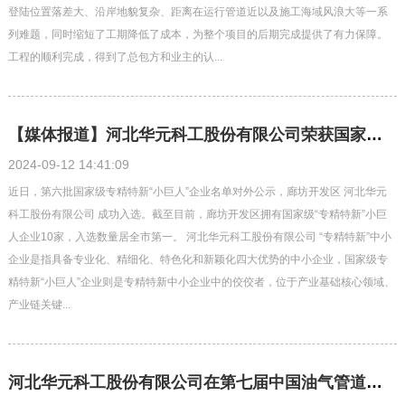
登陆位置落差大、沿岸地貌复杂、距离在运行管道近以及施工海域风浪大等一系
列难题，同时缩短了工期降低了成本，为整个项目的后期完成提供了有力保障。
工程的顺利完成，得到了总包方和业主的认...
【媒体报道】河北华元科工股份有限公司荣获国家级专精特新“小巨人”企业称号
2024-09-12 14:41:09
近日，第六批国家级专精特新“小巨人”企业名单对外公示，廊坊开发区 河北华元
科工股份有限公司 成功入选。截至目前，廊坊开发区拥有国家级“专精特新”小巨
人企业10家，入选数量居全市第一。 河北华元科工股份有限公司 “专精特新”中小
企业是指具备专业化、精细化、特色化和新颖化四大优势的中小企业，国家级专
精特新“小巨人”企业则是专精特新中小企业中的佼佼者，位于产业基础核心领域、
产业链关键...
河北华元科工股份有限公司在第七届中国油气管道非开挖工程技术交流大会上荣获“最具影响力非开挖工程”奖