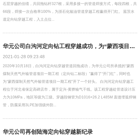
石层穿越的佳绩，共回拖钻杆327根，采用多接一的管道焊接方式，每段四根，共
66段，焊接一次合格率100%，为浙石化输油管道穿越工程赢得开门红。 菰茨水
道定向钻穿越工程，入土点位...
华元公司白沟河定向钻工程穿越成功，为“蒙西项目”赢得开门红
2021-01-28 09:23:48
2020年10月18日，白沟河定向钻穿越管道回拖成功，为华元公司所承揽的“蒙西
煤制天然气外输管道项目一期工程（定向钻二标段）”赢得了“开门红”，同时也
为“蒙西煤制天然气外输管道项目一期工程”开了一个好头。 白沟河定向钻穿越工
程位于河北省保定高碑店市，属于定兴-黄骅输气干线。该工程穿越处管道设计压
力为10MPa，地区等级为三级。穿越段钢管为D1016×26.2 L485M 直缝埋弧焊钢
管，防腐采用3LPE加强级外防...
华元公司再创陆海定向钻穿越新纪录