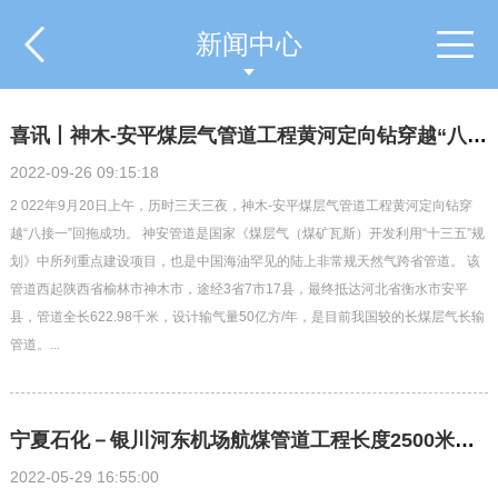
新闻中心
喜讯丨神木-安平煤层气管道工程黄河定向钻穿越“八接一”回拖成功！
2022-09-26 09:15:18
2 022年9月20日上午，历时三天三夜，神木-安平煤层气管道工程黄河定向钻穿
越“八接一”回拖成功。 神安管道是国家《煤层气（煤矿瓦斯）开发利用“十三五”规
划》中所列重点建设项目，也是中国海油罕见的陆上非常规天然气跨省管道。 该
管道西起陕西省榆林市神木市，途经3省7市17县，最终抵达河北省衡水市安平
县，管道全长622.98千米，设计输气量50亿方/年，是目前我国较的长煤层气长输
管道。...
宁夏石化－银川河东机场航煤管道工程长度2500米黄河定向钻穿越回拖成功！
2022-05-29 16:55:00