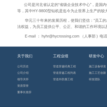
公司是河北省认定的“省级企业技术中心”，是国内钻机
等，其中HY-9800型钻机是迄今为止世界上生产的较
华元三十年来的发展历程，使我们坚信：“员工的
法权益，为员工提供公平、公正、和谐的工作环境以
E-mail ： hyhr@hycrossing.com （人事部 ) 电
关于我们
工程业绩
研发中心
公司历史
管道穿越经典工程
施工设备研发
公司介绍
管道穿越工程列表
施工工艺创新
领导关怀
管道外防腐工程
研发团队
资质荣誉
董事长致辞