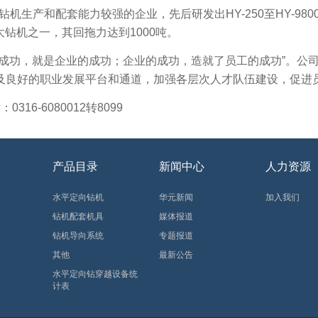
生产和配套能力较强的企业，先后研发出HY-250至HY-98
大钻机之一，其回拖力达到1000吨。
成功，就是企业的成功；企业的成功，造就了员工的成功”。
公
及良好的职业发展平台和通道，加强各层次人才队伍建设，促进
话：
0316-6080012转8099
产品目录
新闻中心
人力资源
水平定向钻机
华元新闻
加入我们
钻机配套机具
媒体报道
钻机导向系统
专题报道
其他
最新公告
水平定向钻穿越设备统
计表