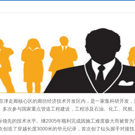
于京津走廊核心区的廊坊经济技术开发区内，是一家集科研开发
。多次参与国家重点管道工程建设，工程涉及石油、化工、民航
领先的技术水平。继2005年顺利完成因施工难度极大而被誉为“
再次创造了穿越长度3000米的华元纪录，首次创了钻头握手对接