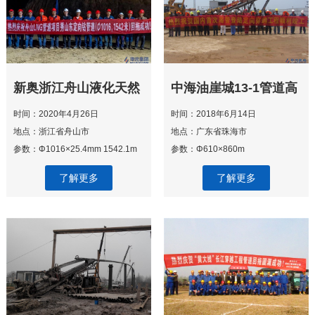
新奥浙江舟山液化天然
中海油崖城13-1管道高
气(LNG)接收及加注站
栏支线定向钻登陆穿越
时间：2020年4月26日
时间：2018年6月14日
连接管道项目海底管道
工程
地点：浙江省舟山市
地点：广东省珠海市
秀山东登陆定向钻穿越
参数：Φ1016×25.4mm 1542.1m
参数：Φ610×860m
工程
了解更多
了解更多