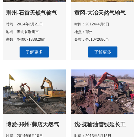
荆州-石首天然气输气
黄冈-大冶天然气输气
管道工程—长江定向钻
管道长江穿越工程
时间：2014年2月21日
时间：2012年4月6日
穿越工程
地点：湖北省荆州市
地点：鄂州
参数：Φ406×1838.29m
参数：Φ610×2686m
了解更多
了解更多
博爱-郑州-薛店天然气
沈-抚输油管线延长工
管道工程—黄河定向钻
程-龚家沟定向钻穿越
时间：2014年6月10日
时间：2013年5月15日