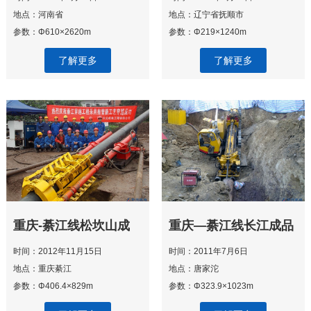
穿越工程
工程
地点：河南省
地点：辽宁省抚顺市
参数：Φ610×2620m
参数：Φ219×1240m
了解更多
了解更多
重庆-綦江线松坎山成
重庆—綦江线长江成品
品油管道穿越工程
油管道工程长江定向钻
时间：2012年11月15日
时间：2011年7月6日
穿越
地点：重庆綦江
地点：唐家沱
参数：Φ406.4×829m
参数：Φ323.9×1023m