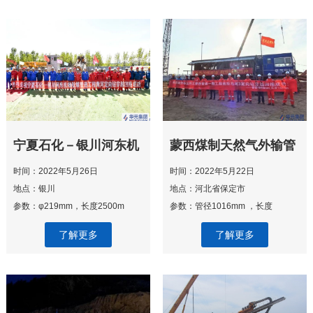
宁夏石化－银川河东机
蒙西煤制天然气外输管
场航煤管道工程
道项目一期工程-南拒
时间：2022年5月26日
时间：2022年5月22日
马河3定向钻穿越工程
地点：银川
地点：河北省保定市
参数：φ219mm，长度2500m
参数：管径1016mm ，长度
1927.1m
了解更多
了解更多