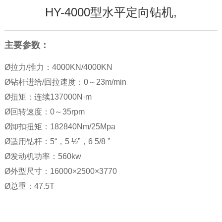
HY-4000型水平定向钻机,
主要参数：
Ø拉力/推力：4000KN/4000KN
Ø钻杆进给/回拉速度：0～23m/min
Ø扭矩：连续137000N·m
Ø回转速度：0～35rpm
Ø卸扣扭矩：182840Nm/25Mpa
Ø适用钻杆：5“，5 ½”，6 5/8 ”
Ø发动机功率：560kw
Ø外型尺寸：16000×2500×3770
Ø总重：47.5T