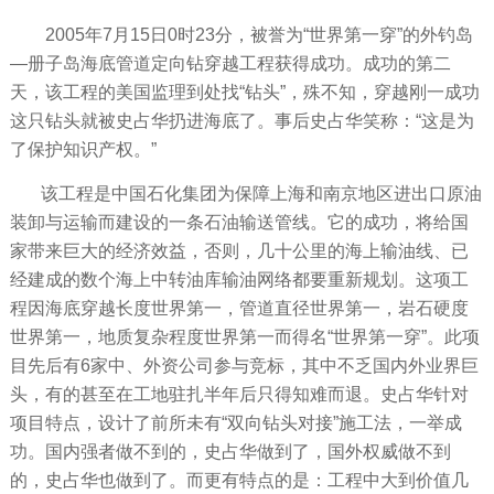
2005年7月15日0时23分，被誉为“世界第一穿”的外钓岛
—册子岛海底管道定向钻穿越工程获得成功。成功的第二
天，该工程的美国监理到处找“钻头”，殊不知，穿越刚一成功
这只钻头就被史占华扔进海底了。事后史占华笑称：“这是为
了保护知识产权。”
该工程是中国石化集团为保障上海和南京地区进出口原油
装卸与运输而建设的一条石油输送管线。它的成功，将给国
家带来巨大的经济效益，否则，几十公里的海上输油线、已
经建成的数个海上中转油库输油网络都要重新规划。这项工
程因海底穿越长度世界第一，管道直径世界第一，岩石硬度
世界第一，地质复杂程度世界第一而得名“世界第一穿”。此项
目先后有6家中、外资公司参与竞标，其中不乏国内外业界巨
头，有的甚至在工地驻扎半年后只得知难而退。史占华针对
项目特点，设计了前所未有“双向钻头对接”施工法，一举成
功。国内强者做不到的，史占华做到了，国外权威做不到
的，史占华也做到了。而更有特点的是：工程中大到价值几