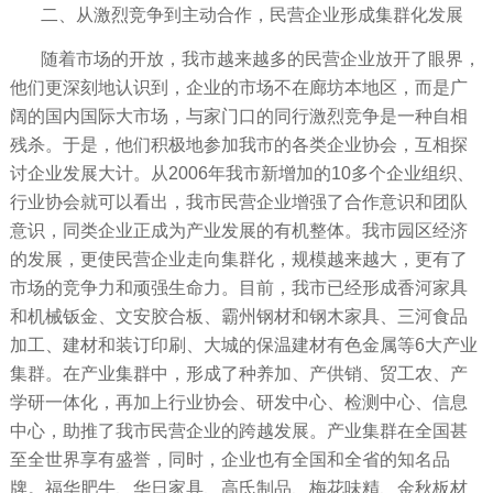
二、从激烈竞争到主动合作，民营企业形成集群化发展
随着市场的开放，我市越来越多的民营企业放开了眼界，
他们更深刻地认识到，企业的市场不在廊坊本地区，而是广
阔的国内国际大市场，与家门口的同行激烈竞争是一种自相
残杀。于是，他们积极地参加我市的各类企业协会，互相探
讨企业发展大计。从2006年我市新增加的10多个企业组织、
行业协会就可以看出，我市民营企业增强了合作意识和团队
意识，同类企业正成为产业发展的有机整体。我市园区经济
的发展，更使民营企业走向集群化，规模越来越大，更有了
市场的竞争力和顽强生命力。目前，我市已经形成香河家具
和机械钣金、文安胶合板、霸州钢材和钢木家具、三河食品
加工、建材和装订印刷、大城的保温建材有色金属等6大产业
集群。在产业集群中，形成了种养加、产供销、贸工农、产
学研一体化，再加上行业协会、研发中心、检测中心、信息
中心，助推了我市民营企业的跨越发展。产业集群在全国甚
至全世界享有盛誉，同时，企业也有全国和全省的知名品
牌。福华肥牛、华日家具、高氏制品、梅花味精、金秋板材